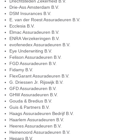
Drechtsteden Zekerheid B.V.
Drie-Ass Amsterdam B.V.
DSM Insurances B.V.
E. van der Roest Assuradeuren B.V.
Ecclesia B.V.
Elmac Assuradeuren B.V.
ENRA Verzekeringen B.V.
evofenedex Assuradeuren B.V.
Eye Underwriting B.V.
Felison Assuradeuren B.V.
FGD Assuradeuren B.V.
Fidamy B.V.
FlexGarant Assuradeuren B.V.
G. Driessen Jr. Rijswijk B.V.
GFD Assuradeuren B.V.
GHW Assuradeuren B.V.
Gouda & Bredius B.V.
Guis & Partners B.V.
Haags Assuradeuren Bedrijf B.V.
Haarlem Assuradeuren B.V.
Heeres Assuradeuren B.V.
Heinenoord Assuradeuren B.V.
Heparo B.V.