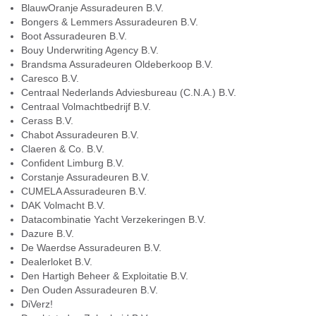
BlauwOranje Assuradeuren B.V.
Bongers & Lemmers Assuradeuren B.V.
Boot Assuradeuren B.V.
Bouy Underwriting Agency B.V.
Brandsma Assuradeuren Oldeberkoop B.V.
Caresco B.V.
Centraal Nederlands Adviesbureau (C.N.A.) B.V.
Centraal Volmachtbedrijf B.V.
Cerass B.V.
Chabot Assuradeuren B.V.
Claeren & Co. B.V.
Confident Limburg B.V.
Corstanje Assuradeuren B.V.
CUMELA Assuradeuren B.V.
DAK Volmacht B.V.
Datacombinatie Yacht Verzekeringen B.V.
Dazure B.V.
De Waerdse Assuradeuren B.V.
Dealerloket B.V.
Den Hartigh Beheer & Exploitatie B.V.
Den Ouden Assuradeuren B.V.
DiVerz!