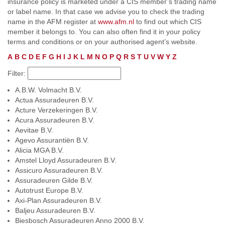
insurance policy is marketed under a CIS member’s trading name
or label name. In that case we advise you to check the trading
name in the AFM register at
www.afm.nl
to find out which CIS
member it belongs to. You can also often find it in your policy
terms and conditions or on your authorised agent’s website.
A
B
C
D
E
F
G
H
I
J
K
L
M
N
O
P
Q
R
S
T
U
V
W
Y
Z
Filter:
A.B.W. Volmacht B.V.
Actua Assuradeuren B.V.
Acture Verzekeringen B.V.
Acura Assuradeuren B.V.
Aevitae B.V.
Agevo Assurantiën B.V.
Alicia MGA B.V.
Amstel Lloyd Assuradeuren B.V.
Assicuro Assuradeuren B.V.
Assuradeuren Gilde B.V.
Autotrust Europe B.V.
Axi-Plan Assuradeuren B.V.
Baljeu Assuradeuren B.V.
Biesbosch Assuradeuren Anno 2000 B.V.