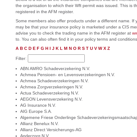
the organisation to which their Wft permit was issued. This i
registered in the AFM register.
Some members also offer products under a different name. If yo
may be that your insurance policy is marketed under a CIS me
advise you to check the trading name in the AFM register at
ww
to. You can also often find it in your policy terms and conditi
A
B
C
D
E
F
G
H
I
J
K
L
M
N
O
R
S
T
U
V
W
X
Z
Filter:
ABN AMRO Schadeverzekering N.V.
Achmea Pensioen- en Levensverzekeringen N.V.
Achmea Schadeverzekeringen N.V.
Achmea Zorgverzekeringen N.V.
Actua Schadeverzekering N.V.
AEGON Levensverzekering N.V.
AG Insurance N.V.
AIG Europe S.A.
Algemene Friese Onderlinge Schadeverzekeringsmaatschap
Allianz Benelux N.V.
Allianz Direct Versicherungs-AG
Anderzorg N.V.