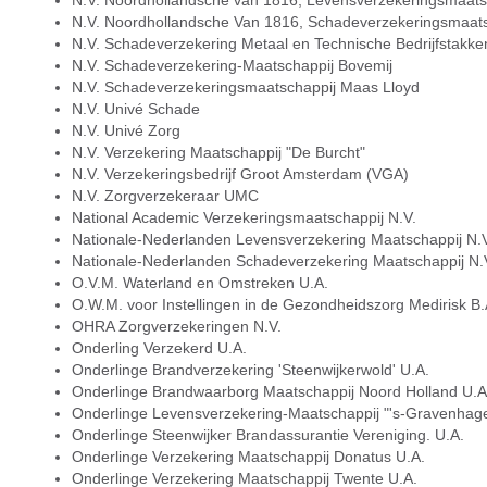
N.V. Noordhollandsche van 1816, Levensverzekeringsmaats
N.V. Noordhollandsche Van 1816, Schadeverzekeringsmaats
N.V. Schadeverzekering Metaal en Technische Bedrijfstakke
N.V. Schadeverzekering-Maatschappij Bovemij
N.V. Schadeverzekeringsmaatschappij Maas Lloyd
N.V. Univé Schade
N.V. Univé Zorg
N.V. Verzekering Maatschappij "De Burcht"
N.V. Verzekeringsbedrijf Groot Amsterdam (VGA)
N.V. Zorgverzekeraar UMC
National Academic Verzekeringsmaatschappij N.V.
Nationale-Nederlanden Levensverzekering Maatschappij N.V
Nationale-Nederlanden Schadeverzekering Maatschappij N.
O.V.M. Waterland en Omstreken U.A.
O.W.M. voor Instellingen in de Gezondheidszorg Medirisk B.
OHRA Zorgverzekeringen N.V.
Onderling Verzekerd U.A.
Onderlinge Brandverzekering 'Steenwijkerwold' U.A.
Onderlinge Brandwaarborg Maatschappij Noord Holland U.A
Onderlinge Levensverzekering-Maatschappij "'s-Gravenhage
Onderlinge Steenwijker Brandassurantie Vereniging. U.A.
Onderlinge Verzekering Maatschappij Donatus U.A.
Onderlinge Verzekering Maatschappij Twente U.A.