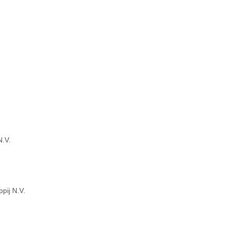
N.V.
pij N.V.