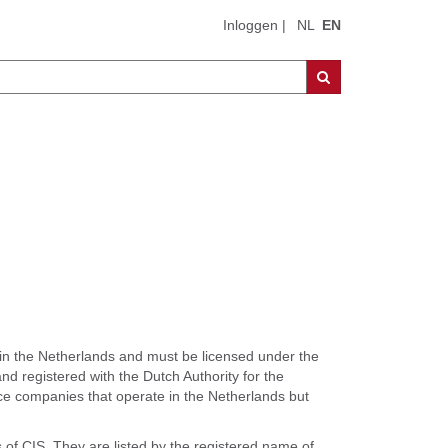
Inloggen
|
NL
EN
Search
 in the Netherlands and must be licensed under the
and registered with the Dutch Authority for the
ce companies that operate in the Netherlands but
 of CIS. They are listed by the registered name of