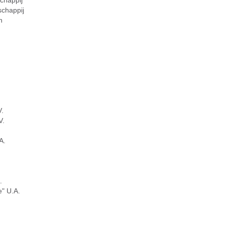
chappij
chappij
n
.
V.
A.
.
" U.A.