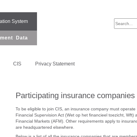
mation System
sment Data
CIS
Privacy Statement
Participating insurance companies
To be eligible to join CIS, an insurance company must operate
Financial Supervision Act (
Wet op het financieel toezicht
, Wft) 
Financial Markets (AFM). Other requirements apply to insuran
are headquartered elsewhere.
Below is a list of all the insurance companies that are members