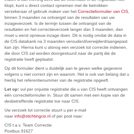
klopt, kunt u direct contact opnemen met de betrokken
verzekeraar of gebruik maken van het
Correctieformulier van CIS
,
binnen 3 maanden na ontvangst van de resultaten van uw
inzageverzoek. Is de termijn tussen de ontvangst van de
resultaten en het correctieverzoek langer dan 3 maanden, dan
moet u eerst opnieuw inzage doen. Dit is nodig omdat de data in
de CIS databank na 3 maanden verouderd/verwijderd/aangepast
kan zijn.
Hierna kunt u alsnog een verzoek tot correctie indienen,
die door CIS zal worden doorgestuurd naar de partij die de
registratie heeft geplaatst.
Op dit formulier dient u duidelijk aan te geven welke gegevens
volgens u niet correct zijn en waarom. Het is ook van belang dat u
hierbij het referentienummer van de registratie opgeeft.
Let op:
vul per onjuiste registratie die u van CIS heeft ontvangen
één correctieformulier in. Stuur dit samen met een kopie van de
desbetreffende registratie toe naar CIS.
Uw verzoek tot correctie stuurt u per e-mail
naar
info@stichtingcis.nl
of per post naar:
CIS t.a.v. Team Correctie
Postbus 91627